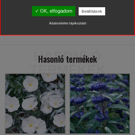
Részletes leírás
✓ OK, elfogadom
Beállítások
Adatvédelmi tájékoztató
Értékelések
HASONLÓ
Hasonló termékek
TERMÉKEK