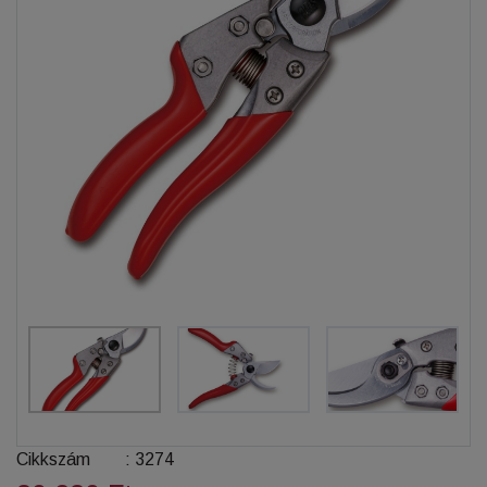
Cikkszám
:
3274