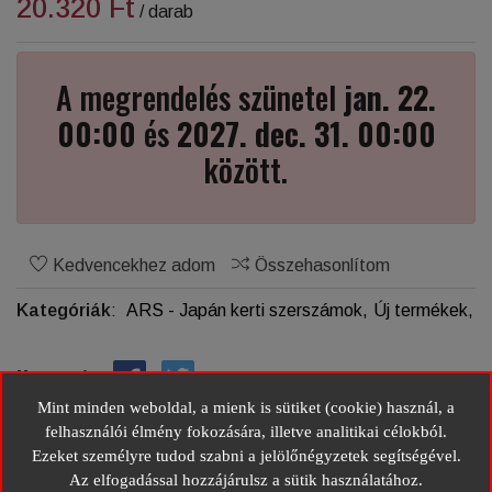
20.320 Ft
/ darab
A megrendelés szünetel
jan. 22.
00:00
és
2027. dec. 31. 00:00
között.
Kedvencekhez adom
Összehasonlítom
Kategóriák
:
ARS - Japán kerti szerszámok,
Új termékek,
Megosztás:
Mint minden weboldal, a mienk is sütiket (cookie) használ, a
ARS VS 7XZ
felhasználói élmény fokozására, illetve analitikai célokból.
A V sorozat legkisebb ollója, dupla gumiü...
Ezeket személyre tudod szabni a jelölőnégyzetek segítségével.
Az elfogadással hozzájárulsz a sütik használatához.