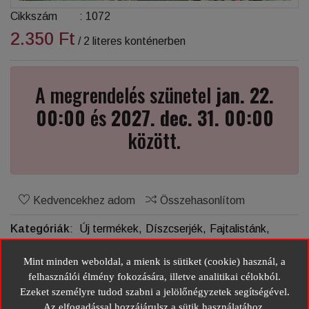
Cikkszám
:
1072
2.350 Ft
/ 2 literes konténerben
A megrendelés szünetel
jan. 22.
00:00
és
2027. dec. 31. 00:00
között.
Kedvencekhez adom
Összehasonlítom
Kategóriák
:
Új termékek,
Díszcserjék,
Fajtalistánk,
Illatos nyáriorgona fajták,
Mint minden weboldal, a mienk is sütiket (cookie) használ, a
felhasználói élmény fokozására, illetve analitikai célokból.
Megosztás:
Ezeket személyre tudod szabni a jelölőnégyzetek segítségével.
Az elfogadással hozzájárulsz a sütik használatához.