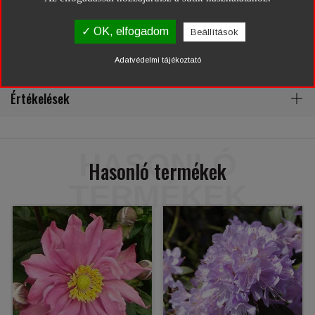
Az illatos nyáriorgona felálló szárú...
✓ OK, elfogadom
Beállítások
Részletes leírás
Adatvédelmi tájékoztató
Értékelések
HASONLÓ
Hasonló termékek
TERMÉKEK